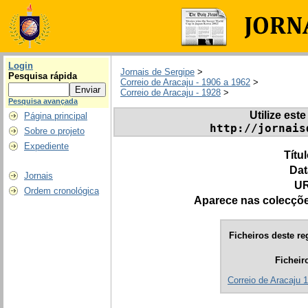
Login
Jornais de Sergipe
>
Pesquisa rápida
Correio de Aracaju - 1906 a 1962
>
Correio de Aracaju - 1928
>
Pesquisa avançada
Utilize este
Página principal
http://jornais
Sobre o projeto
Expediente
Títu
Dat
Jornais
UR
Ordem cronológica
Aparece nas colecçõ
Ficheiros deste re
Ficheir
Correio de Aracaju 1