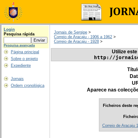
Login
Jornais de Sergipe
>
Pesquisa rápida
Correio de Aracaju - 1906 a 1962
>
Correio de Aracaju - 1928
>
Pesquisa avançada
Utilize este
Página principal
http://jornais
Sobre o projeto
Expediente
Títu
Dat
Jornais
UR
Ordem cronológica
Aparece nas colecçõ
Ficheiros deste re
Ficheir
Correio de Aracaju 1