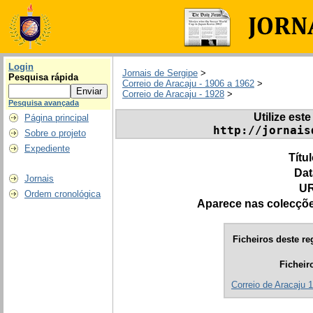
Login
Jornais de Sergipe
>
Pesquisa rápida
Correio de Aracaju - 1906 a 1962
>
Correio de Aracaju - 1928
>
Pesquisa avançada
Utilize este
Página principal
http://jornais
Sobre o projeto
Expediente
Títu
Dat
Jornais
UR
Ordem cronológica
Aparece nas colecçõ
Ficheiros deste re
Ficheir
Correio de Aracaju 1