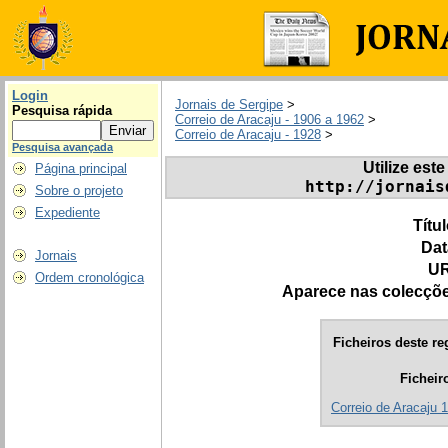
Login
Jornais de Sergipe
>
Pesquisa rápida
Correio de Aracaju - 1906 a 1962
>
Correio de Aracaju - 1928
>
Pesquisa avançada
Utilize este
Página principal
http://jornais
Sobre o projeto
Expediente
Títu
Dat
Jornais
UR
Ordem cronológica
Aparece nas colecçõ
Ficheiros deste re
Ficheir
Correio de Aracaju 1