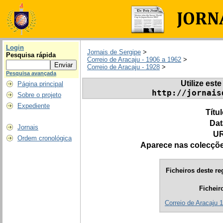
Login
Jornais de Sergipe
>
Pesquisa rápida
Correio de Aracaju - 1906 a 1962
>
Correio de Aracaju - 1928
>
Pesquisa avançada
Utilize este
Página principal
http://jornais
Sobre o projeto
Expediente
Títu
Dat
Jornais
UR
Ordem cronológica
Aparece nas colecçõ
Ficheiros deste re
Ficheir
Correio de Aracaju 1