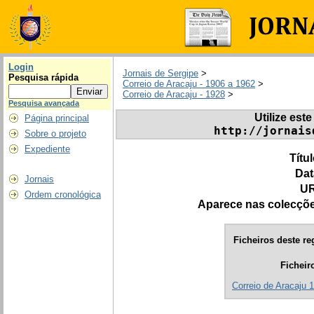
Login
Jornais de Sergipe
>
Pesquisa rápida
Correio de Aracaju - 1906 a 1962
>
Correio de Aracaju - 1928
>
Pesquisa avançada
Utilize este
Página principal
http://jornais
Sobre o projeto
Expediente
Títu
Dat
Jornais
UR
Ordem cronológica
Aparece nas colecçõ
Ficheiros deste re
Ficheir
Correio de Aracaju 1