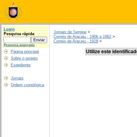
Login
Jornais de Sergipe
>
Pesquisa rápida
Correio de Aracaju - 1906 a 1962
>
Correio de Aracaju - 1928
>
Pesquisa avançada
Utilize este identifica
Página principal
Sobre o projeto
Expediente
Jornais
Ordem cronológica