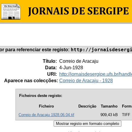
http://jornaisdeserg
dor para referenciar este registo:
Título:
Correio de Aracaju
Data:
4-Jun-1928
URI:
http://jornaisdesergipe.ufs.br/ha
Aparece nas colecções:
Correio de Aracaju - 1928
Ficheiros deste registo:
Ficheiro
Descrição
Tamanho
Form
Correio de Aracaju 1928.06.04.tif
909,43 kB
TIFF