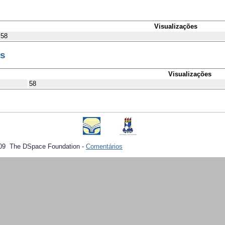
Visualizações
58
es
Visualizações
58
09 The DSpace Foundation -
Comentários