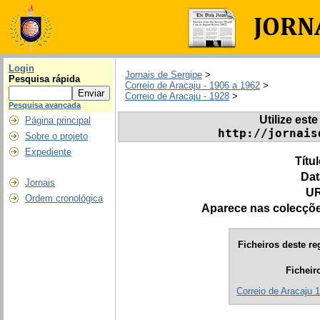
Login
Jornais de Sergipe
>
Pesquisa rápida
Correio de Aracaju - 1906 a 1962
>
Correio de Aracaju - 1928
>
Pesquisa avançada
Utilize este
Página principal
http://jornais
Sobre o projeto
Expediente
Títu
Dat
Jornais
UR
Ordem cronológica
Aparece nas colecçõ
Ficheiros deste re
Ficheir
Correio de Aracaju 1