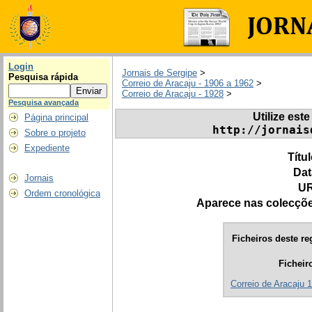
Login
Jornais de Sergipe
>
Pesquisa rápida
Correio de Aracaju - 1906 a 1962
>
Correio de Aracaju - 1928
>
Pesquisa avançada
Utilize este
Página principal
http://jornais
Sobre o projeto
Expediente
Títu
Dat
Jornais
UR
Ordem cronológica
Aparece nas colecçõ
Ficheiros deste re
Ficheir
Correio de Aracaju 1