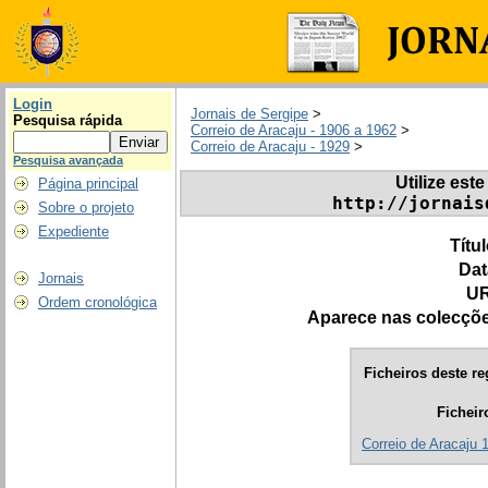
Login
Jornais de Sergipe
>
Pesquisa rápida
Correio de Aracaju - 1906 a 1962
>
Correio de Aracaju - 1929
>
Pesquisa avançada
Utilize este
Página principal
http://jornais
Sobre o projeto
Expediente
Títu
Dat
Jornais
UR
Ordem cronológica
Aparece nas colecçõ
Ficheiros deste re
Ficheir
Correio de Aracaju 1