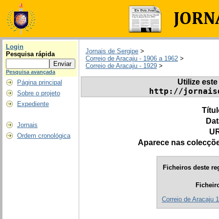
Login
Jornais de Sergipe
>
Pesquisa rápida
Correio de Aracaju - 1906 a 1962
>
Correio de Aracaju - 1929
>
Pesquisa avançada
Utilize este
Página principal
http://jornais
Sobre o projeto
Expediente
Títu
Dat
Jornais
UR
Ordem cronológica
Aparece nas colecçõ
Ficheiros deste re
Ficheir
Correio de Aracaju 1