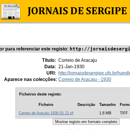
http://jornaisdeserg
dor para referenciar este registo:
Título:
Correio de Aracaju
Data:
21-Jan-1930
URI:
http://jornaisdesergipe.ufs.br/ha
Aparece nas colecções:
Correio de Aracaju - 1930
Ficheiros deste registo:
Ficheiro
Descrição
Tamanho
Form
Correio de Aracaju 1930.01.21.tif
1,8 MB
TIFF