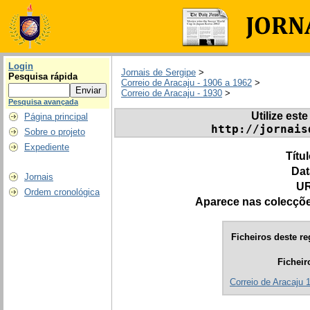
Login
Jornais de Sergipe
>
Pesquisa rápida
Correio de Aracaju - 1906 a 1962
>
Correio de Aracaju - 1930
>
Pesquisa avançada
Utilize este
Página principal
http://jornais
Sobre o projeto
Expediente
Títu
Dat
Jornais
UR
Ordem cronológica
Aparece nas colecçõ
Ficheiros deste re
Ficheir
Correio de Aracaju 1