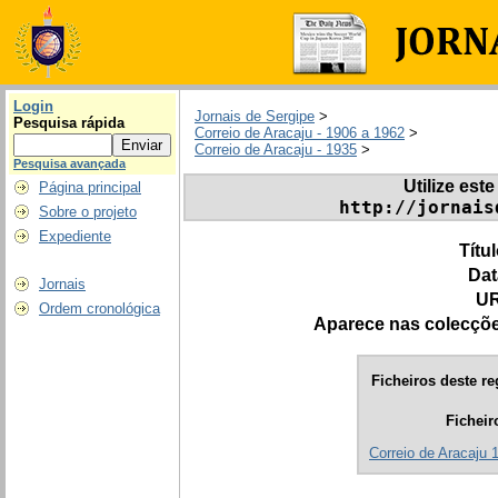
Login
Jornais de Sergipe
>
Pesquisa rápida
Correio de Aracaju - 1906 a 1962
>
Correio de Aracaju - 1935
>
Pesquisa avançada
Utilize este
Página principal
http://jornais
Sobre o projeto
Expediente
Títu
Dat
Jornais
UR
Ordem cronológica
Aparece nas colecçõ
Ficheiros deste re
Ficheir
Correio de Aracaju 1