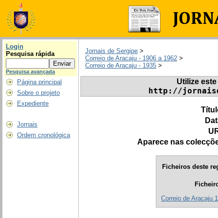
Login
Jornais de Sergipe
>
Pesquisa rápida
Correio de Aracaju - 1906 a 1962
>
Correio de Aracaju - 1935
>
Pesquisa avançada
Utilize este
Página principal
http://jornais
Sobre o projeto
Expediente
Títu
Dat
Jornais
UR
Ordem cronológica
Aparece nas colecçõ
Ficheiros deste re
Ficheir
Correio de Aracaju 1