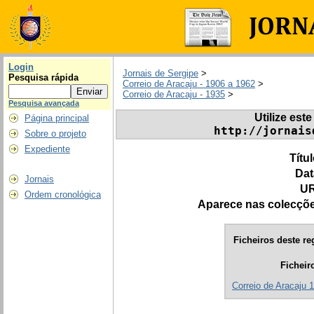
Login
Jornais de Sergipe
>
Pesquisa rápida
Correio de Aracaju - 1906 a 1962
>
Correio de Aracaju - 1935
>
Pesquisa avançada
Utilize este
Página principal
http://jornais
Sobre o projeto
Expediente
Títu
Dat
Jornais
UR
Ordem cronológica
Aparece nas colecçõ
Ficheiros deste re
Ficheir
Correio de Aracaju 1