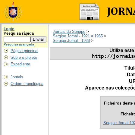
Login
Jornais de Sergipe
>
Pesquisa rápida
Sergipe Jornal - 1921 a 1965
>
Sergipe Jornal - 1928
>
Pesquisa avançada
Utilize este
Página principal
http://jornais
Sobre o projeto
Expediente
Títu
Dat
Jornais
UR
Ordem cronológica
Aparece nas colecçõ
Ficheiros deste r
Ficheir
Sergipe Jornal 192